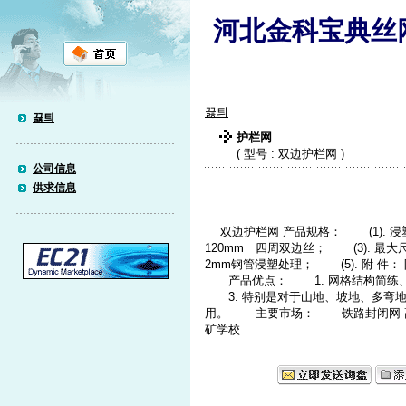
河北金科宝典丝
끓틔
끓틔
护栏网
( 型号 : 双边护栏网 )
公司信息
供求信息
双边护栏网 产品规格： (1). 浸塑丝经
120mm 四周双边丝； (3). 最大尺寸：
2mm钢管浸塑处理； (5). 附 件：
产品优点： 1. 网格结构简练、
3. 特别是对于山地、坡地、多弯
用。 主要市场： 铁路封闭网 高
矿学校